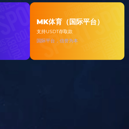
最新资讯
北京网球队在锦标赛中的默契配
合与战术分析
2026-01-09 21:49:40
上海排球队的转型之路与未来发
展趋势深度解析
2026-01-04 17:33:41