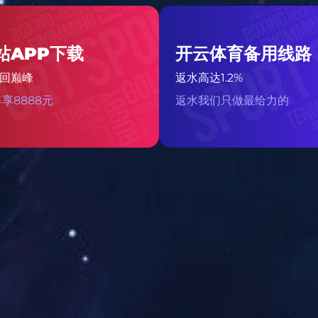
短句与鼓舞人心的语录分享
志短句与鼓舞人心的语录，帮助读者了解如何通过
从四个方面展开讨论，首先是经典励志语录的重要
练中，再者是成功足球明星背后的故事，最后则探
过对这些方面的详细阐述，希望能够为广大足球爱
们在追求梦想的路上不忘初心、奋勇前行。
，它们可以激发我们的斗志，使我们在逆境中找到
些话不仅是一种心理暗示，更是一种信念的坚定。
话时刻提醒着运动员无论面临多大的困难，都要保持