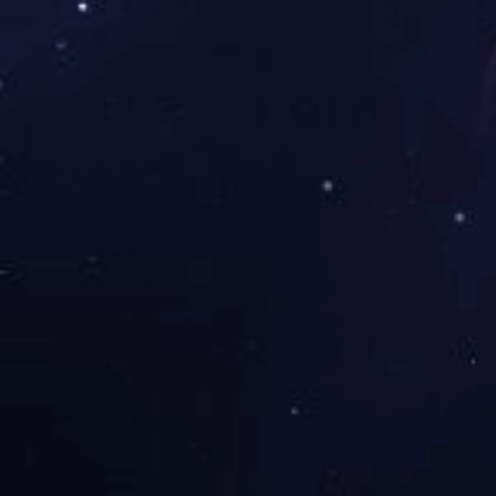
总结：
通过上述内容，我们可以看到，激励足球
多真实故事交织下形成的一股强大力量。
响着千千万万热爱这个运动的人，让他们
希望所有热爱足球的人士，都能从中汲取
践中，不断超越自我，实现人生的新高度
去追逐。”愿大家携手共进，为美好的明
老板足球明星的名字盘点
上一篇：
武汉乒乓球队与杭州乒乓
下一篇：