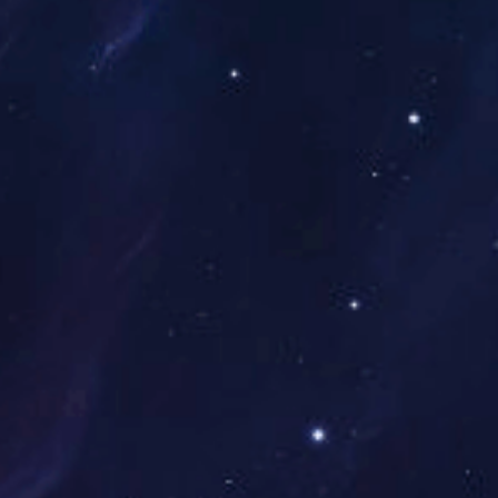
增强凝聚力的作用。在球队内部，共同分享一些鼓
此间的支持与信任，从而更有动力去迎接挑战。即
激励信息时，也能有效提升整个团队的士气。
和成长的工具。许多成功人士在回顾自己的职业生
这不仅是对过去经历的一种总结，也是对未来目标
经典的话语，能够帮助足球明星在赛场上不断超越