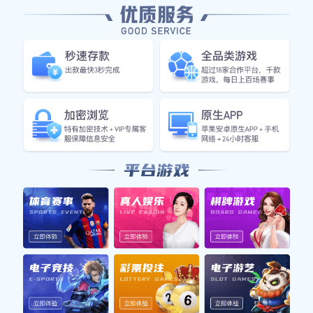
自独特的战术布置，以期在比赛中取得优势。基马
诺克采取了稳固防守，快速反击的策略。他们通过
严密的防线限制对方进攻空间，同时利用速度快的
边锋进行突破。这种战术不仅有效遏制了赫斯前锋
的发挥，也为自己的进攻创造了机会。
相对于基马诺克，赫斯则更注重控球与中场组织。
他们强调通过细腻的传递来控制比赛节奏，不断寻
找破绽并发动进攻。赫斯在控球率上占据优势，力
求通过不断渗透来撕开对手防线。双方鲜明而又截
然不同的战术思想，使得整场比赛充满悬念。