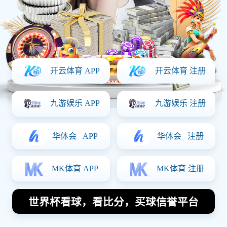
基马诺克与赫斯的激烈对决揭示了苏
超联赛的竞争魅力与球队实力较量
2025-08-14 18:03:31
基马诺克与赫斯的激烈对决不仅是苏超联赛中一场
普通的比赛，更是展现了这项赛事深厚竞争魅力和
球员实力较量的精彩缩影。在这场比赛中，双方球
队都展现出了顽强的斗志与卓越的技战术水平，令
观众大呼过瘾。本文将从四个方面深入分析这场对
决所反映出的苏超联赛的特点，包括球队战术运
用、球员个人表现、赛事氛围营造以及未来发展潜
力。这些方面共同构成了基马诺克与赫斯之间激烈
碰撞的全貌，并彰显出苏超联赛在欧洲足球版图上
的重要地位。
1、球队战术运用
在基马诺克与赫斯的对决中，两队教练均采用了各