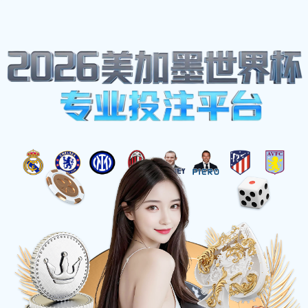
体育热点
首页
体育热点