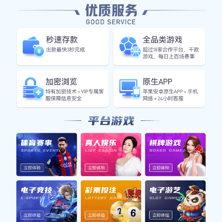
1、本地球队整体表现
在此次杭州亚运会中，本地球队以积极向上的态度
参与比赛，尽管面对强劲对手，他们展现出了顽强
拼搏的精神。在小组赛阶段，本地球队凭借主场之
利取得了一些可喜的成绩，但也暴露出了一些短
板。例如，在进攻端虽然有一定创造力，但在关键
时刻把握机会能力不足，使得他们未能更好地转化
为胜利。
整体来看，本地球队在比赛过程中呈现出较高的团
队默契度，球员之间配合流畅。然而，与其他强队
相比，他们在身体素质和技术水平上仍显得略有不
足，这也是导致比赛结果不尽如人意的重要原因之
一。针对这一问题，可以通过加强日常训练和引进
高水平教练来改善。